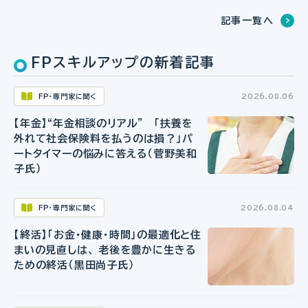
記事一覧へ
FPスキルアップの新着記事
FP・専門家に聞く
2026.08.06
【年金】“年金相談のリアル” 「扶養を
外れて社会保険料を払うのは損？」パ
ートタイマーの悩みに答える（菅野美和
子氏）
FP・専門家に聞く
2026.08.04
【終活】「お金・健康・時間」の最適化と住
まいの見直しは、 老後を豊かに生きる
ための終活（黒田尚子氏）