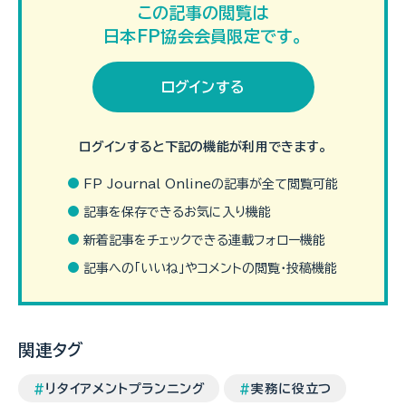
この記事の閲覧は
日本FP協会会員限定です。
ログインする
国民年金 学生特例の注意点！
2026年度から本格始動！「年
年金額を減らさない追納方法
金・子育て支援」改正法で変わ
ログインすると下記の機能が利用できます。
るあなたの家計
FP Journal Onlineの記事が全て閲覧可能
記事を保存できるお気に入り機能
新着記事をチェックできる連載フォロー機能
記事への「いいね」やコメントの閲覧・投稿機能
加入者360万人を突破！ 制度
在職老齢年金制度＜ライフプラ
改正でiDeCoの何が変わる
ンニング・リタイアメントプラン
の？
ニング＞
関連タグ
リタイアメントプランニング
実務に役立つ