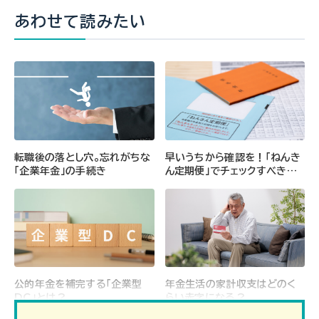
あわせて読みたい
転職後の落とし穴。忘れがちな
早いうちから確認を！「ねんき
「企業年金」の手続き
ん定期便」でチェックすべきポ
イント
公的年金を補完する「企業型
年金生活の家計収支はどのく
DC」とは？
らい赤字になる？