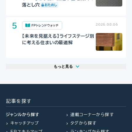
落とし穴
2026.08.06
FPトレンドウォッチ
【未来を見据える】ライフステージ別
に考える住まいの最適解
もっと見る
2026.08.06
2026.07.29
2026.07.29
FP・専門家に聞く
FP相談事例
FP相談事例
【年金】“年金相談のリアル” 「扶養
61歳・再雇用で働く夫は即リタイア
61歳・再雇用で働く夫は即リタイア
を外れて社会保険料を払うのは
したい！老後資金は大丈夫？
したい！老後資金は大丈夫？
記事を探す
損？」パートタイマーの悩みに答え
る（菅野美和子氏）
ジャンルから探す
連載コーナーから探す
キャッチアップ
タグから探す
2026.08.06
2026.07.31
FP・専門家に聞く
FPトレンドウォッチ
FPスキルアップ
ランキングから探す