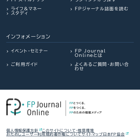
2026.07.29
FP相談事例
【年金】“年金相談のリアル” 「扶養
マンション関連法の改正で建て替
ライフ&マネー
FPジャーナル誌面を読む
を外れて社会保険料を払うのは
え・リノベがより円滑に
61歳・再雇用で働く夫は即リタイア
スタディ
損？」パートタイマーの悩みに答え
したい！老後資金は大丈夫？
る（菅野美和子氏）
インフォメーション
2026.08.05
FPトレンドウォッチ
2026.07.28
2026.08.03
FPトレンドウォッチ
FPトレンドウォッチ
【価値観を知る】戸建てVS.マンシ
イベント・セミナー
FP Journal
Onlineとは
ョン 5つのポイントで探る最適解
「知らなかった」じゃ済まされない
熱中症や水辺の事故……夏のアク
ご利用ガイド
よくあるご質問・お問い合
飛行機搭乗時の新ルール
シデントに民間保険は使えるの
わせ
か？
2026.07.27
FPトレンドウォッチ
2026.08.03
FPトレンドウォッチ
2026.07.28
FPトレンドウォッチ
夏休み中の子どものランチ、負担を
熱中症や水辺の事故……夏のアク
減らすポイントは？
「知らなかった」じゃ済まされない
シデントに民間保険は使えるの
飛行機搭乗時の新ルール
か？
2026.08.06
FPトレンドウォッチ
個人情報保護方針
このサイトについて・推奨環境
おためしユーザー利用規約
著作権について
サイトマップ
日本FP協会
2026.07.23
2026.08.04
FP・専門家に聞く
FP・専門家に聞く