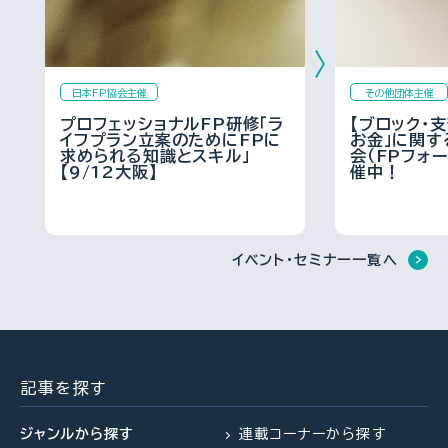
FPトレンドウォッチ
2026.08.03
FP・専門家に聞く
2026.07.23
FP・専門家に聞く
2026.07.28
熱中症や水辺の事故……夏のア
日本FP協会主催
その他団体主催
【不動産調査】建物の建築可否
クシデントに民間保険は使える
【資産形成】資産運用、正しくで
プロフェッショナルFP研修「ラ
【ブロック・
を左右する、道路、ライフライ
のか？
イフプラン立案のためにFPに
お金」に関す
きていますか？（平井美穂氏）
ン、法令制限～役所調査の概
求められる知識とスキル」
会（FPフォ
要：後編～（置鮎謙治氏）
【9/12大阪】
催中！
FP相談事例
2026.07.29
FPトレンドウォッチ
2026.07.30
FPトレンドウォッチ
2026.08.03
61歳・再雇用で働く夫は即リタ
イベント・セミナー一覧へ
イアしたい！老後資金は大丈
マンション関連法の改正で決議
熱中症や水辺の事故……夏のア
夫？
ルールが大幅変更
クシデントに民間保険は使える
のか？
FPトレンドウォッチ
2026.08.05
FPトレンドウォッチ
2026.07.28
記事を探す
FP・専門家に聞く
2026.08.06
【価値観を知る】戸建てVS.マン
「知らなかった」じゃ済まされな
ション 5つのポイントで探る最
【年金】“年金相談のリアル”
ジャンルから探す
連載コーナーから探す
い 飛行機搭乗時の新ルール
適解