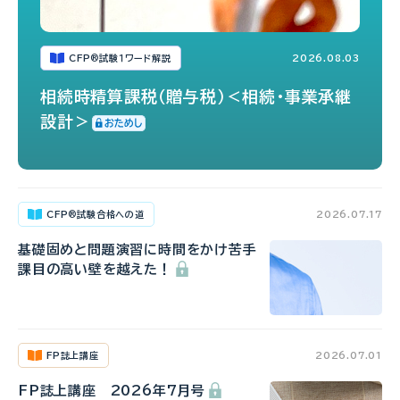
CFP
試験１ワード解説
2026.08.03
®
相続時精算課税（贈与税）＜相続・事業承継
設計＞
CFP
試験合格への道
2026.07.17
®
基礎固めと問題演習に時間をかけ苦手
課目の高い壁を越えた！
FP誌上講座
2026.07.01
FP誌上講座 2026年7月号