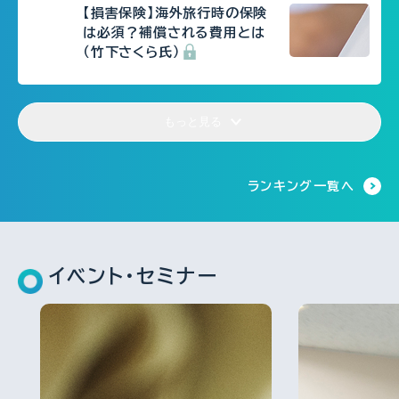
【損害保険】海外旅行時の保険
は必須？補償される費用とは
（竹下さくら氏）
もっと見る
FP相談事例
FP・専門家に聞く
FPトレンドウォッチ
ランキング一覧へ
2026.07.29
2026.07.30
2026.07.31
61歳・再雇用で働く夫は即リタ
【事業承継】親族内承継のポイン
マンション関連法の改正で建て
イアしたい！老後資金は大丈
トと株価評価・特例措置の行方
替え・リノベがより円滑に
夫？
(山田&パートナーズ 宇田川
イベント・セミナー
氏、金沢氏、西内氏)
FPトレンドウォッチ
2026.07.30
FPトレンドウォッチ
2026.07.28
FPトレンドウォッチ
2026.07.27
マンション関連法の改正で決議
「知らなかった」じゃ済まされな
ルールが大幅変更
い 飛行機搭乗時の新ルール
夏休み中の子どものランチ、負
担を減らすポイントは？