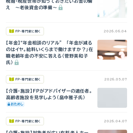
晩婚・晩産世帯が知っておきたいお金の備
え ～老後資金の準備～
FP・専門家に聞く
2026.06.04
【年金】“年金相談のリアル” 「年金が減る
のはイヤ。給料いくらまで働けますか？」在
職老齢年金の不安に答える（菅野美和子
氏）
FP・専門家に聞く
2026.05.07
【介護・施設】FPがアドバイザーの適任者。
高齢者施設を見学しよう（畠中雅子氏）
FP・専門家に聞く
2026.04.07
【介護・施設】対象者が広い有料老人ホー