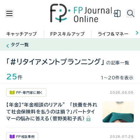
キャッチアップ
FPスキルアップ
ライフ&マネー
タグ一覧
「#リタイアメントプランニング」
の記事一覧
25
件
1〜20件を表示
FP・専門家に聞く
2026.08.06
【年金】“年金相談のリアル” 「扶養を外れ
て社会保険料を払うのは損？」パートタイ
マーの悩みに答える（菅野美和子氏）
FP相談事例
2026.07.29