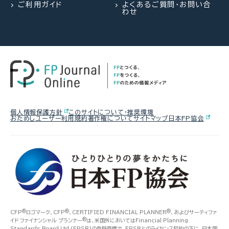
ご利用ガイド
よくあるご質問・お問い合
わせ
個人情報保護方針
このサイトについて・推奨環境
おためしユーザー利用規約
著作権について
サイトマップ
日本FP協会
®
®
®
CFP
ロゴマーク、CFP
、CERTIFIED FINANCIAL PLANNER
、およびサーティファ
®
イド ファイナンシャル プランナー
は、米国外においてはFinancial Planning
Standards Board Ltd.(FPSB)の登録商標で、FPSBとのライセンス契約の下に、日本国