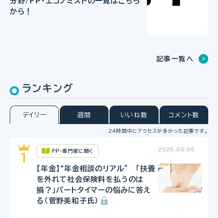
分野/FP・エコノミストの一覧はこちら
から！
記事一覧へ
ランキング
デイリー
週間
いいね数
コメント数
24時間中にアクセスが多かった記事です。
2026.08.06
FP・専門家に聞く
【年金】“年金相談のリアル” 「扶養
を外れて社会保険料を払うのは
損？」パートタイマーの悩みに答え
る（菅野美和子氏）