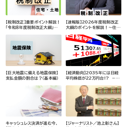
【税制改正】重要ポイント解説！
【速報版】2026年度税制改正
「令和８年度税制改正大綱」＜
大綱のポイントを解説！～住宅
前半＞～年収の壁、住宅・土地
ローン、NISA、暗号資産編～
関連～(備 順子氏)
【巨大地震に備える地震保険】
【経済動向】2035年には日経
支払金額の割合は？（基本編）
平均株価が22万円台!? －日
経平均株価の長期推計（永濱利
廣氏）
キャッシュレス決済が進む今、
【ジャーナリスト／池上彰さん】