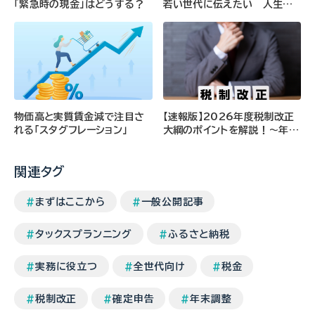
「緊急時の現金」はどうする？
若い世代に伝えたい 人生を
豊かにする「お金との向き合い
方」（前編）
物価高と実質賃金減で注目さ
【速報版】2026年度税制改正
れる「スタグフレーション」
大綱のポイントを解説！～年収
の壁、自動車関連税編～
関連タグ
まずはここから
一般公開記事
タックスプランニング
ふるさと納税
実務に役立つ
全世代向け
税金
税制改正
確定申告
年末調整