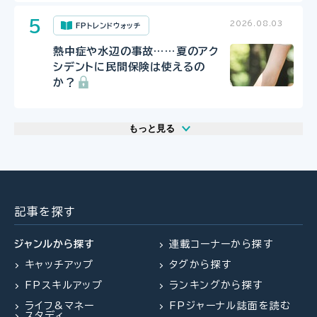
2026.08.03
FPトレンドウォッチ
熱中症や水辺の事故……夏のアク
シデントに民間保険は使えるの
か？
もっと見る
2026.08.06
2026.07.29
2026.07.29
FP・専門家に聞く
FP相談事例
FP相談事例
【年金】“年金相談のリアル” 「扶養
61歳・再雇用で働く夫は即リタイア
61歳・再雇用で働く夫は即リタイア
を外れて社会保険料を払うのは
したい！老後資金は大丈夫？
したい！老後資金は大丈夫？
記事を探す
損？」パートタイマーの悩みに答え
る（菅野美和子氏）
ジャンルから探す
連載コーナーから探す
キャッチアップ
タグから探す
2026.08.06
2026.07.31
FP・専門家に聞く
FPトレンドウォッチ
FPスキルアップ
ランキングから探す
2026.07.29
FP相談事例
【年金】“年金相談のリアル” 「扶養
マンション関連法の改正で建て替
ライフ&マネー
FPジャーナル誌面を読む
を外れて社会保険料を払うのは
え・リノベがより円滑に
61歳・再雇用で働く夫は即リタイア
スタディ