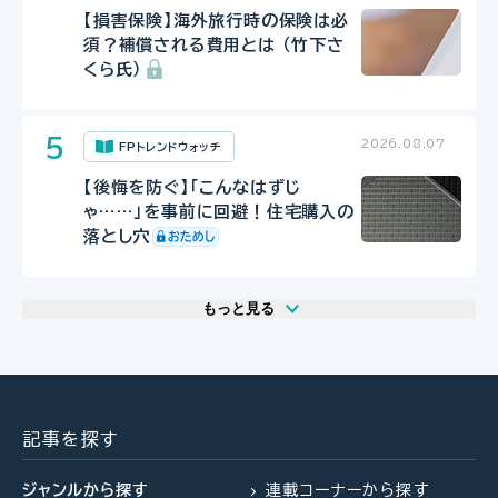
【損害保険】海外旅行時の保険は必
須？補償される費用とは （竹下さ
くら氏）
2026.08.07
FPトレンドウォッチ
【後悔を防ぐ】「こんなはずじ
ゃ……」を事前に回避！住宅購入の
落とし穴
もっと見る
2026.07.29
2026.07.30
2026.07.31
FP相談事例
FP・専門家に聞く
FPトレンドウォッチ
61歳・再雇用で働く夫は即リタイア
【事業承継】親族内承継のポイント
マンション関連法の改正で建て替
したい！老後資金は大丈夫？
と株価評価・特例措置の行方(山田
え・リノベがより円滑に
記事を探す
&パートナーズ 宇田川氏、金沢
氏、西内氏)
ジャンルから探す
連載コーナーから探す