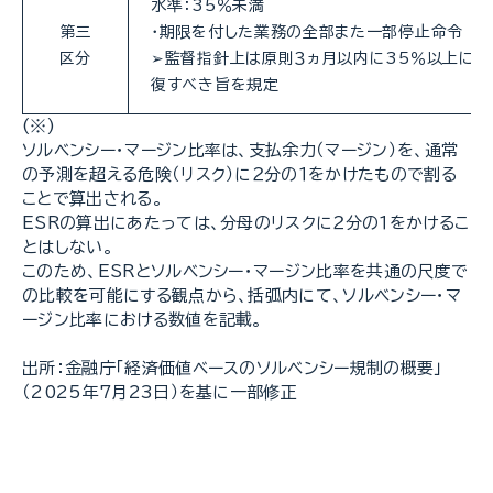
水準：35％未満
第三
・期限を付した業務の全部また一部停止命令
区分
➢監督指針上は原則３ヵ月以内に35％以上に回
復すべき旨を規定
(※)
ソルベンシー・マージン比率は、支払余力（マージン）を、通常
の予測を超える危険（リスク）に２分の１をかけたもので割る
ことで算出される。
ESRの算出にあたっては、分母のリスクに２分の１をかけるこ
とはしない。
このため、ESRとソルベンシー・マージン比率を共通の尺度で
の比較を可能にする観点から、括弧内にて、ソルベンシー・マ
ージン比率における数値を記載。
出所：金融庁「経済価値ベースのソルベンシー規制の概要」
（2025年7月23日）を基に一部修正