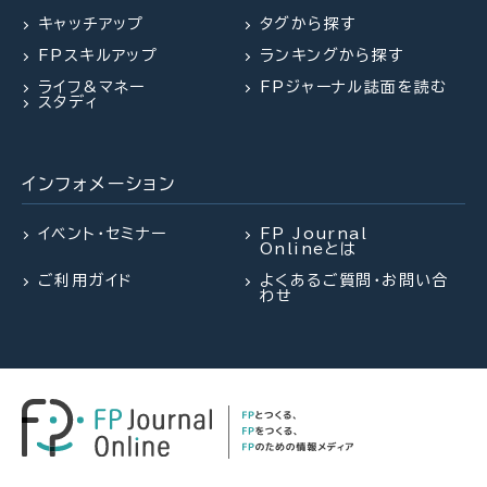
キャッチアップ
タグから探す
2026.07.28
2026.07.30
FPトレンドウォッチ
FPトレンドウォッチ
FPスキルアップ
ランキングから探す
2026.07.27
FPトレンドウォッチ
「知らなかった」じゃ済まされない
マンション関連法の改正で決議ルー
ライフ&マネー
FPジャーナル誌面を読む
飛行機搭乗時の新ルール
ルが大幅変更
夏休み中の子どものランチ、負担を
スタディ
減らすポイントは？
インフォメーション
2026.07.23
2026.08.03
FP・専門家に聞く
FPトレンドウォッチ
2026.07.28
FP・専門家に聞く
【不動産調査】建物の建築可否を左
熱中症や水辺の事故……夏のアク
イベント・セミナー
FP Journal
Onlineとは
右する、道路、ライフライン、法令制
シデントに民間保険は使えるの
【資産形成】資産運用、正しくできて
限～役所調査の概要：後編～（置鮎
か？
ご利用ガイド
よくあるご質問・お問い合
いますか？（平井美穂氏）
わせ
謙治氏）
2026.07.29
FP相談事例
2026.08.03
2026.07.30
FPトレンドウォッチ
FPトレンドウォッチ
61歳・再雇用で働く夫は即リタイア
熱中症や水辺の事故……夏のアク
マンション関連法の改正で決議ルー
したい！老後資金は大丈夫？
シデントに民間保険は使えるの
ルが大幅変更
か？