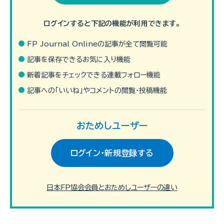
ログインすると下記の機能が利用できます。
FP Journal Onlineの記事が全て閲覧可能
CFP
®
資格審査試験に全課目合格された方の合格の秘訣や取得の
動機、学習方法などをご紹介する「CFP
記事を保存できるお気に入り機能
®
試験合格への道」。
CFP
®
資格取得を目指す皆様へのアドバイスとして、ぜひご参照く
新着記事をチェックできる連載フォロー機能
ださい。
記事への「いいね」やコメントの閲覧・投稿機能
待望の電子書籍版
おためしユーザー
ついに登場！
ログイン・新規登録する
日本FP協会会員とおためしユーザーの違い