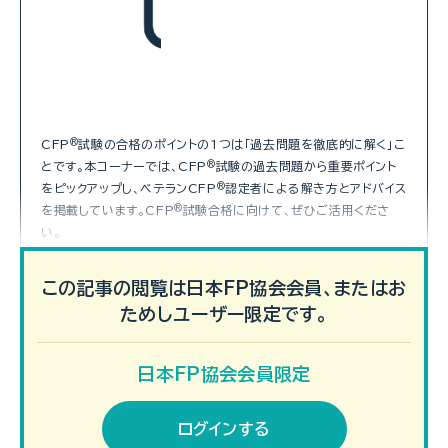
CFP
®
試験の合格のポイントの1つは「過去問題を徹底的に解く」こ
とです。本コーナーでは、CFP
®
試験の過去問題から重要ポイント
をピックアップし、ベテランCFP
®
認定者による解き方とアドバイス
を掲載しています。CFP
®
試験合格に向けて、ぜひご活用くださ
い。
この記事の閲覧は日本FP協会会員、またはお
CFP
試験合格への道
®
ためしユーザー限定です。
日本FP協会会員限定
ログインする