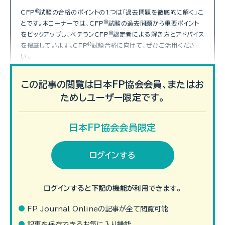
CFP
®
試験の合格のポイントの1つは「過去問題を徹底的に解く」こ
とです。本コーナーでは、CFP
®
試験の過去問題から重要ポイント
をピックアップし、ベテランCFP
®
認定者による解き方とアドバイス
を掲載しています。CFP
®
試験合格に向けて、ぜひご活用くださ
い。
この記事の閲覧は日本FP協会会員、またはお
CFP
試験合格への道
®
ためしユーザー限定です。
日本FP協会会員限定
ログインする
ログインすると下記の機能が利用できます。
FP Journal Onlineの記事が全て閲覧可能
CFP
®
資格審査試験に全課目合格された方の合格の秘訣や取得の
動機、学習方法などをご紹介する「CFP
記事を保存できるお気に入り機能
®
試験合格への道」。