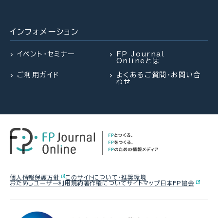
限～役所調査の概要：後編～（置鮎
減らすポイントは？
謙治氏）
インフォメーション
2026.08.03
FPトレンドウォッチ
2026.07.28
2026.07.28
FPトレンドウォッチ
FP・専門家に聞く
熱中症や水辺の事故……夏のアク
イベント・セミナー
FP Journal
Onlineとは
シデントに民間保険は使えるの
「知らなかった」じゃ済まされない
【資産形成】資産運用、正しくできて
か？
ご利用ガイド
よくあるご質問・お問い合
飛行機搭乗時の新ルール
いますか？（平井美穂氏）
わせ
2026.07.29
FP相談事例
2026.08.03
2026.07.30
FPトレンドウォッチ
FPトレンドウォッチ
61歳・再雇用で働く夫は即リタイア
熱中症や水辺の事故……夏のアク
マンション関連法の改正で決議ルー
したい！老後資金は大丈夫？
シデントに民間保険は使えるの
ルが大幅変更
か？
2026.08.05
FPトレンドウォッチ
個人情報保護方針
このサイトについて・推奨環境
おためしユーザー利用規約
著作権について
サイトマップ
日本FP協会
2026.07.28
FPトレンドウォッチ
2026.07.28
FP・専門家に聞く
【価値観を知る】戸建てVS.マンシ
「知らなかった」じゃ済まされない
ョン 5つのポイントで探る最適解
【資産形成】資産運用、正しくできて
飛行機搭乗時の新ルール