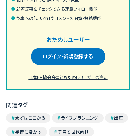
CFP
®
資格取得を目指す皆様へのアドバイスとして、ぜひご参照く
新着記事をチェックできる連載フォロー機能
ださい。
記事への「いいね」やコメントの閲覧・投稿機能
待望の電子書籍版
おためしユーザー
ついに登場！
ログイン・新規登録する
日本FP協会会員とおためしユーザーの違い
関連タグ
まずはここから
ライフプランニング
出産
学習に活かす
子育て世代向け