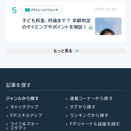
2026.07.02
FPトレンドウォッチ
子ども料金、何歳まで？ 年齢判定
のタイミングやポイントを解説！
もっと見る
2026.07.29
2026.07.30
2026.07.31
FP相談事例
FP・専門家に聞く
FPトレンドウォッチ
61歳・再雇用で働く夫は即リタイア
【事業承継】親族内承継のポイント
マンション関連法の改正で建て替
したい！老後資金は大丈夫？
と株価評価・特例措置の行方(山田
え・リノベがより円滑に
記事を探す
&パートナーズ 宇田川氏、金沢
氏、西内氏)
ジャンルから探す
連載コーナーから探す
キャッチアップ
タグから探す
2026.07.23
2026.07.30
FP・専門家に聞く
FPトレンドウォッチ
FPスキルアップ
ランキングから探す
2026.07.27
FPトレンドウォッチ
【不動産調査】建物の建築可否を左
マンション関連法の改正で決議ルー
ライフ&マネー
FPジャーナル誌面を読む
右する、道路、ライフライン、法令制
ルが大幅変更
夏休み中の子どものランチ、負担を
スタディ