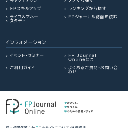
キャッチアップ
タグから探す
2026.07.28
2026.07.30
FPトレンドウォッチ
FPトレンドウォッチ
FPスキルアップ
ランキングから探す
2026.07.27
FPトレンドウォッチ
「知らなかった」じゃ済まされない
マンション関連法の改正で決議ルー
ライフ&マネー
FPジャーナル誌面を読む
飛行機搭乗時の新ルール
ルが大幅変更
夏休み中の子どものランチ、負担を
スタディ
減らすポイントは？
インフォメーション
2026.07.23
2026.08.03
FP・専門家に聞く
FPトレンドウォッチ
2026.07.28
FP・専門家に聞く
【不動産調査】建物の建築可否を左
熱中症や水辺の事故……夏のアク
イベント・セミナー
FP Journal
Onlineとは
右する、道路、ライフライン、法令制
シデントに民間保険は使えるの
【資産形成】資産運用、正しくできて
限～役所調査の概要：後編～（置鮎
か？
ご利用ガイド
よくあるご質問・お問い合
いますか？（平井美穂氏）
わせ
謙治氏）
2026.07.29
FP相談事例
2026.08.03
2026.07.30
FPトレンドウォッチ
FPトレンドウォッチ
61歳・再雇用で働く夫は即リタイア
熱中症や水辺の事故……夏のアク
マンション関連法の改正で決議ルー
したい！老後資金は大丈夫？
シデントに民間保険は使えるの
ルが大幅変更
か？
2026.08.05
FPトレンドウォッチ
個人情報保護方針
このサイトについて・推奨環境