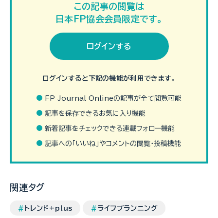
この記事の閲覧は
日本FP協会会員限定です。
ログインする
ログインすると下記の機能が利用できます。
FP Journal Onlineの記事が全て閲覧可能
記事を保存できるお気に入り機能
近年、台風や豪雨といった風水害による被害は激甚化しています。
新着記事をチェックできる連載フォロー機能
そこで検討したいのが、台風、豪雨、洪水、土砂崩れなどによる住
宅や家財の被害をカバーする、火災保険の水災補償で…（続きを読
記事への「いいね」やコメントの閲覧・投稿機能
む）
関連タグ
トレンド+plus
ライフプランニング