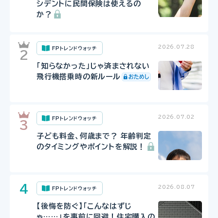
シデントに民間保険は使えるの
か？
2026.07.28
FPトレンドウォッチ
「知らなかった」じゃ済まされない
飛行機搭乗時の新ルール
2026.07.02
FPトレンドウォッチ
子ども料金、何歳まで？ 年齢判定
のタイミングやポイントを解説！
2026.08.07
FPトレンドウォッチ
【後悔を防ぐ】「こんなはずじ
ゃ……」を事前に回避！住宅購入の