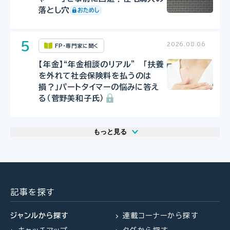
落とし穴
2026.08.06
FP・専門家に聞く
【年金】“年金相談のリアル” 「扶養
を外れて社会保険料を払うのは
損？」パートタイマーの悩みに答え
る（菅野美和子氏）
もっと見る
2026.07.29
2026.07.30
2026.07.31
FP相談事例
FP・専門家に聞く
FPトレンドウォッチ
61歳・再雇用で働く夫は即リタイア
【事業承継】親族内承継のポイント
マンション関連法の改正で建て替
したい！老後資金は大丈夫？
と株価評価・特例措置の行方(山田
え・リノベがより円滑に
記事を探す
&パートナーズ 宇田川氏、金沢
氏、西内氏)
ジャンルから探す
連載コーナーから探す