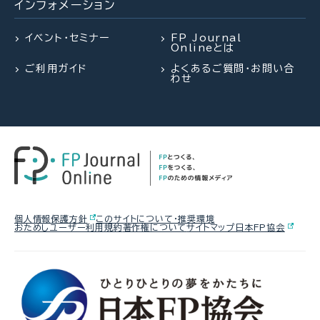
インフォメーション
2026.08.03
FPトレンドウォッチ
2026.07.28
2026.07.28
FPトレンドウォッチ
FP・専門家に聞く
熱中症や水辺の事故……夏のアク
イベント・セミナー
FP Journal
Onlineとは
シデントに民間保険は使えるの
「知らなかった」じゃ済まされない
【資産形成】資産運用、正しくできて
か？
ご利用ガイド
よくあるご質問・お問い合
飛行機搭乗時の新ルール
いますか？（平井美穂氏）
わせ
2026.07.29
FP相談事例
2026.08.03
2026.07.30
FPトレンドウォッチ
FPトレンドウォッチ
61歳・再雇用で働く夫は即リタイア
熱中症や水辺の事故……夏のアク
マンション関連法の改正で決議ルー
したい！老後資金は大丈夫？
シデントに民間保険は使えるの
ルが大幅変更
か？
2026.08.05
FPトレンドウォッチ
個人情報保護方針
このサイトについて・推奨環境
おためしユーザー利用規約
著作権について
サイトマップ
日本FP協会
2026.07.28
FPトレンドウォッチ
2026.08.06
FP・専門家に聞く
【価値観を知る】戸建てVS.マンシ
「知らなかった」じゃ済まされない
ョン 5つのポイントで探る最適解
【年金】“年金相談のリアル” 「扶養
飛行機搭乗時の新ルール
を外れて社会保険料を払うのは
損？」パートタイマーの悩みに答え
る（菅野美和子氏）