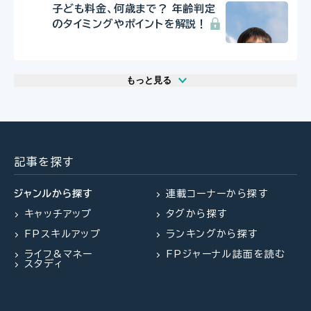
子ども料金、何歳まで？ 年齢判定
のタイミングやポイントを解説！
もっと見る
2026.07.29
2026.07.30
2026.07.31
FP相談事例
FP・専門家に聞く
FPトレンドウォッチ
61歳・再雇用で働く夫は即リタイア
【事業承継】親族内承継のポイント
マンション関連法の改正で建て替
したい！老後資金は大丈夫？
と株価評価・特例措置の行方(山田
え・リノベがより円滑に
記事を探す
&パートナーズ 宇田川氏、金沢
氏、西内氏)
ジャンルから探す
連載コーナーから探す
キャッチアップ
タグから探す
2026.07.23
2026.07.30
FP・専門家に聞く
FPトレンドウォッチ
FPスキルアップ
ランキングから探す
2026.07.27
FPトレンドウォッチ
【不動産調査】建物の建築可否を左
マンション関連法の改正で決議ルー
ライフ&マネー
FPジャーナル誌面を読む
右する、道路、ライフライン、法令制
ルが大幅変更
夏休み中の子どものランチ、負担を
スタディ
限～役所調査の概要：後編～（置鮎
減らすポイントは？
謙治氏）