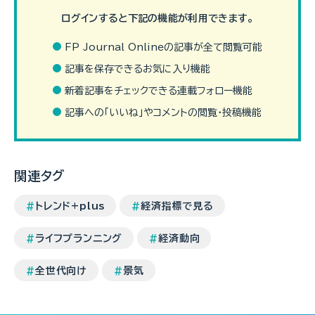
ログインすると下記の機能が利用できます。
FP Journal Onlineの記事が全て閲覧可能
記事を保存できるお気に入り機能
景気と物価の間には、「景気が良くなると物価が上がる」、「景気が
新着記事をチェックできる連載フォロー機能
悪くなると物価は下がる」という関係性があります。こちらを立て
れば、そちらが立たずという関係です。この関係性をトレードオ…
記事への「いいね」やコメントの閲覧・投稿機能
（続きを読む）
関連タグ
トレンド+plus
経済指標で見る
ライフプランニング
経済動向
全世代向け
景気