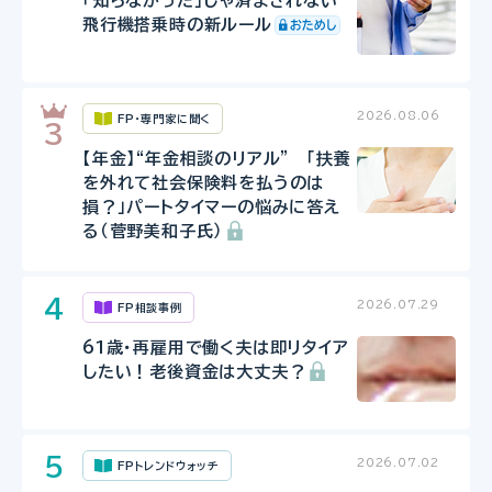
「知らなかった」じゃ済まされない
飛行機搭乗時の新ルール
2026.08.06
FP・専門家に聞く
【年金】“年金相談のリアル” 「扶養
を外れて社会保険料を払うのは
損？」パートタイマーの悩みに答え
る（菅野美和子氏）
2026.07.29
FP相談事例
61歳・再雇用で働く夫は即リタイア
したい！老後資金は大丈夫？
2026.07.02
FPトレンドウォッチ