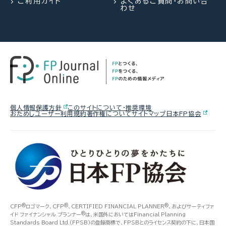
ご利用ガイド
よくあるご質問・お問い合
わせ
個人情報保護方針
このサイトについて・推奨環境
おためしユーザー利用規約
著作権について
サイトマップ
日本FP協会
®
®
®
CFP
ロゴマーク、CFP
、CERTIFIED FINANCIAL PLANNER
、およびサーティファ
®
イド ファイナンシャル プランナー
は、米国外においてはFinancial Planning
Standards Board Ltd.(FPSB)の登録商標で、FPSBとのライセンス契約の下に、日本国