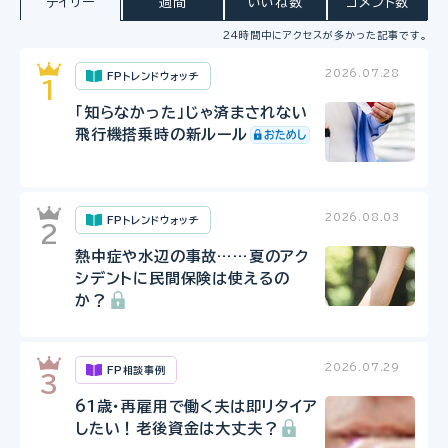
デイリー
週間
いいね数
コメント数
24時間中にアクセスが多かった記事です。
2026.07.28
FPトレンドウォッチ
「知らなかった」じゃ済まされない
飛行機搭乗時の新ルール
2026.08.03
FPトレンドウォッチ
熱中症や水辺の事故……夏のアク
シデントに民間保険は使えるの
か？
2026.07.29
FP相談事例
61歳・再雇用で働く夫は即リタイア
したい！老後資金は大丈夫？