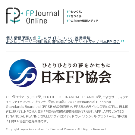
FPトレンドウォッチ
FPトレンドウォッチ
61歳・再雇用で働く夫は即リタイア
熱中症や水辺の事故……夏のアク
マンション関連法の改正で決議ルー
したい！老後資金は大丈夫？
シデントに民間保険は使えるの
ルが大幅変更
か？
2026.08.05
FPトレンドウォッチ
個人情報保護方針
このサイトについて・推奨環境
おためしユーザー利用規約
著作権について
サイトマップ
日本FP協会
2026.07.28
FPトレンドウォッチ
2026.08.06
FP・専門家に聞く
【価値観を知る】戸建てVS.マンシ
「知らなかった」じゃ済まされない
ョン 5つのポイントで探る最適解
【年金】“年金相談のリアル” 「扶養
飛行機搭乗時の新ルール
を外れて社会保険料を払うのは
損？」パートタイマーの悩みに答え
る（菅野美和子氏）
®
®
®
CFP
ロゴマーク、CFP
、CERTIFIED FINANCIAL PLANNER
、およびサーティファ
®
イド ファイナンシャル プランナー
は、米国外においてはFinancial Planning
Standards Board Ltd.(FPSB)の登録商標で、FPSBとのライセンス契約の下に、日本国
内においてはNPO法人日本FP協会が商標の使用を認めています。AFP、AFFILIATED
FINANCIAL PLANNERおよびアフィリエイテッド ファイナンシャル プランナーは、NPO法
人日本FP協会の登録商標です。
Copyright Japan Association for Financial Planners, ALL Rights Reserved.