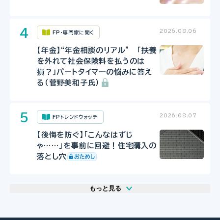
2026.08.06
FP・専門家に聞く
【年金】“年金相談のリアル” 「扶養
を外れて社会保険料を払うのは
損？」パートタイマーの悩みに答え
る（菅野美和子氏）
2026.08.07
FPトレンドウォッチ
【後悔を防ぐ】「こんなはずじ
ゃ……」を事前に回避！住宅購入の
落とし穴
もっと見る
2026.07.29
2026.07.30
2026.07.31
FP相談事例
FP・専門家に聞く
FPトレンドウォッチ