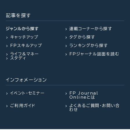
61歳・再雇用で働く夫は即リタイア
【事業承継】親族内承継のポイント
マンション関連法の改正で建て替
したい！老後資金は大丈夫？
と株価評価・特例措置の行方(山田
え・リノベがより円滑に
記事を探す
&パートナーズ 宇田川氏、金沢
氏、西内氏)
ジャンルから探す
連載コーナーから探す
キャッチアップ
タグから探す
2026.07.28
2026.07.30
FPトレンドウォッチ
FPトレンドウォッチ
FPスキルアップ
ランキングから探す
2026.07.27
FPトレンドウォッチ
「知らなかった」じゃ済まされない
マンション関連法の改正で決議ルー
ライフ&マネー
FPジャーナル誌面を読む
飛行機搭乗時の新ルール
ルが大幅変更
夏休み中の子どものランチ、負担を
スタディ
減らすポイントは？
インフォメーション
2026.07.23
2026.08.03
FP・専門家に聞く
FPトレンドウォッチ
2026.07.28
FP・専門家に聞く
【不動産調査】建物の建築可否を左
熱中症や水辺の事故……夏のアク
イベント・セミナー
FP Journal
Onlineとは
右する、道路、ライフライン、法令制
シデントに民間保険は使えるの
【資産形成】資産運用、正しくできて
限～役所調査の概要：後編～（置鮎
か？
ご利用ガイド
よくあるご質問・お問い合
いますか？（平井美穂氏）
わせ
謙治氏）
2026.07.29
FP相談事例
2026.08.03
2026.07.30