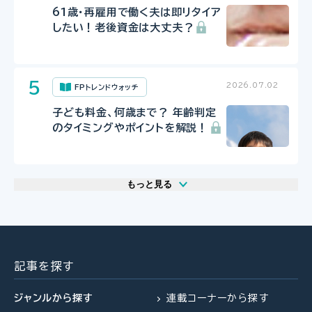
61歳・再雇用で働く夫は即リタイア
したい！老後資金は大丈夫？
2026.07.02
FPトレンドウォッチ
子ども料金、何歳まで？ 年齢判定
のタイミングやポイントを解説！
もっと見る
2026.07.29
2026.07.30
2026.07.31
FP相談事例
FP・専門家に聞く
FPトレンドウォッチ
61歳・再雇用で働く夫は即リタイア
【事業承継】親族内承継のポイント
マンション関連法の改正で建て替
したい！老後資金は大丈夫？
と株価評価・特例措置の行方(山田
え・リノベがより円滑に
記事を探す
&パートナーズ 宇田川氏、金沢
氏、西内氏)
ジャンルから探す
連載コーナーから探す