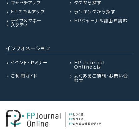
キャッチアップ
タグから探す
2026.07.23
2026.07.30
FP・専門家に聞く
FPトレンドウォッチ
FPスキルアップ
ランキングから探す
2026.07.27
FPトレンドウォッチ
【不動産調査】建物の建築可否を左
マンション関連法の改正で決議ルー
ライフ&マネー
FPジャーナル誌面を読む
右する、道路、ライフライン、法令制
ルが大幅変更
夏休み中の子どものランチ、負担を
スタディ
限～役所調査の概要：後編～（置鮎
減らすポイントは？
謙治氏）
インフォメーション
2026.08.03
FPトレンドウォッチ
2026.07.28
2026.07.28
FPトレンドウォッチ
FP・専門家に聞く
熱中症や水辺の事故……夏のアク
イベント・セミナー
FP Journal
Onlineとは
シデントに民間保険は使えるの
「知らなかった」じゃ済まされない
【資産形成】資産運用、正しくできて
か？
ご利用ガイド
よくあるご質問・お問い合
飛行機搭乗時の新ルール
いますか？（平井美穂氏）
わせ
2026.07.29
FP相談事例
2026.08.03
2026.07.30
FPトレンドウォッチ
FPトレンドウォッチ
61歳・再雇用で働く夫は即リタイア
熱中症や水辺の事故……夏のアク
マンション関連法の改正で決議ルー
したい！老後資金は大丈夫？
シデントに民間保険は使えるの
ルが大幅変更
か？