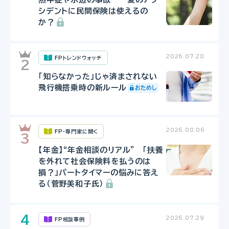
シデントに民間保険は使えるの
か？
2026.07.28
FPトレンドウォッチ
「知らなかった」じゃ済まされない
飛行機搭乗時の新ルール
2026.08.06
FP・専門家に聞く
【年金】“年金相談のリアル” 「扶養
を外れて社会保険料を払うのは
損？」パートタイマーの悩みに答え
る（菅野美和子氏）
2026.07.29
FP相談事例