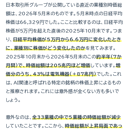
日本取引所グループが公開している直近の業種別時価総
額は、2026年5月末のものです。5月末時点の日経平均
株価は66,329円でした。ここと比較するのは、日経平均
株価が5万円を超えた直後の2025年10月末です。つま
り、
日経平均株価が5万円から6.6万円に変化したとき
に、業種別に株価がどう変化したのか
を見てみます。
2025年10月末から2026年5月末のこの
約半年（7か
月間）で、時価総額は205兆円ほど増価
しています。
増
価分のうち、43％は電気機器（＋87兆円）
でした。これ
は、AI関連と呼ばれる特定の銘柄の株価上昇によるもの
と推察されます。これには意外感が全くない方も多いで
しょう。
意外なのは、
全33業種の中で5業種の時価総額が減少
していたことです。ここから、
時価総額が上昇局面であっ