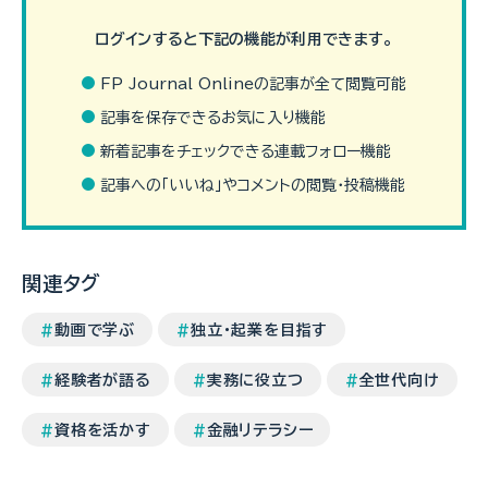
ログインすると下記の機能が利用できます。
FP Journal Onlineの記事が全て閲覧可能
記事を保存できるお気に入り機能
新着記事をチェックできる連載フォロー機能
企業で社員向けセミナーを長年開催されているCFP
®
認定者・森
川さんにフォーカス。 FP×税理士のダブルライセンスを活かす、リ
記事への「いいね」やコメントの閲覧・投稿機能
アルな姿に迫ります！
関連タグ
動画で学ぶ
独立・起業を目指す
経験者が語る
実務に役立つ
全世代向け
資格を活かす
金融リテラシー