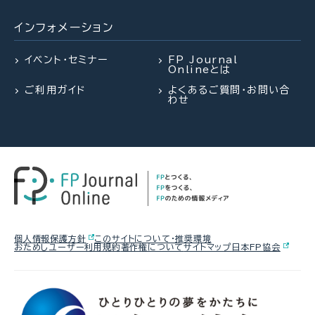
謙治氏）
インフォメーション
2026.08.03
FPトレンドウォッチ
2026.07.28
2026.07.28
FPトレンドウォッチ
FP・専門家に聞く
熱中症や水辺の事故……夏のアク
イベント・セミナー
FP Journal
Onlineとは
シデントに民間保険は使えるの
「知らなかった」じゃ済まされない
【資産形成】資産運用、正しくできて
か？
ご利用ガイド
よくあるご質問・お問い合
飛行機搭乗時の新ルール
いますか？（平井美穂氏）
わせ
2026.07.29
FP相談事例
2026.07.28
2026.07.30
FP・専門家に聞く
FPトレンドウォッチ
61歳・再雇用で働く夫は即リタイア
【資産形成】資産運用、正しくできて
マンション関連法の改正で決議ルー
したい！老後資金は大丈夫？
いますか？（平井美穂氏）
ルが大幅変更
2026.08.05
FPトレンドウォッチ
個人情報保護方針
このサイトについて・推奨環境
おためしユーザー利用規約
著作権について
サイトマップ
日本FP協会
2026.07.30
2026.07.28
FP・専門家に聞く
FPトレンドウォッチ
【価値観を知る】戸建てVS.マンシ
【事業承継】親族内承継のポイント
「知らなかった」じゃ済まされない
ョン 5つのポイントで探る最適解
と株価評価・特例措置の行方(山田
飛行機搭乗時の新ルール
&パートナーズ 宇田川氏、金沢