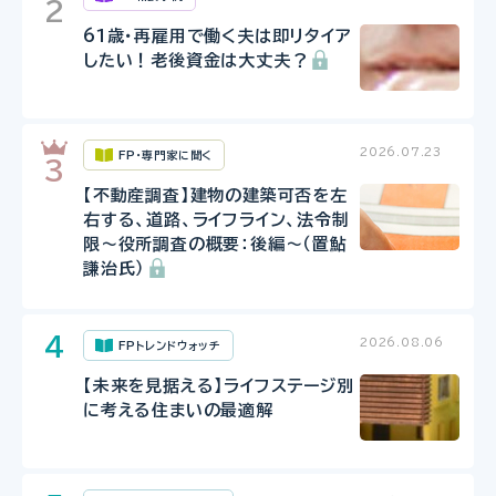
61歳・再雇用で働く夫は即リタイア
したい！老後資金は大丈夫？
2026.07.23
FP・専門家に聞く
【不動産調査】建物の建築可否を左
右する、道路、ライフライン、法令制
限～役所調査の概要：後編～（置鮎
謙治氏）
2026.08.06
FPトレンドウォッチ
【未来を見据える】ライフステージ別
に考える住まいの最適解