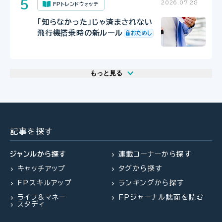
2026.07.28
FPトレンドウォッチ
「知らなかった」じゃ済まされない
飛行機搭乗時の新ルール
もっと見る
2026.07.29
2026.07.30
2026.07.31
FP相談事例
FP・専門家に聞く
FPトレンドウォッチ
61歳・再雇用で働く夫は即リタイア
【事業承継】親族内承継のポイント
マンション関連法の改正で建て替
したい！老後資金は大丈夫？
と株価評価・特例措置の行方(山田
え・リノベがより円滑に
記事を探す
&パートナーズ 宇田川氏、金沢
氏、西内氏)
ジャンルから探す
連載コーナーから探す
キャッチアップ
タグから探す
2026.07.23
2026.07.30
FP・専門家に聞く
FPトレンドウォッチ
FPスキルアップ
ランキングから探す
2026.07.27
FPトレンドウォッチ
【不動産調査】建物の建築可否を左
マンション関連法の改正で決議ルー
ライフ&マネー
FPジャーナル誌面を読む
右する、道路、ライフライン、法令制
ルが大幅変更
夏休み中の子どものランチ、負担を
スタディ
限～役所調査の概要：後編～（置鮎
減らすポイントは？