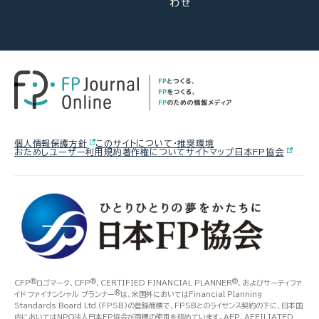
わせ
個人情報保護方針
このサイトについて・推奨環境
おためしユーザー利用規約
著作権について
サイトマップ
日本FP協会
®
®
®
CFP
ロゴマーク、CFP
、CERTIFIED FINANCIAL PLANNER
、およびサーティファ
®
イド ファイナンシャル プランナー
は、米国外においてはFinancial Planning
Standards Board Ltd.(FPSB)の登録商標で、FPSBとのライセンス契約の下に、日本国
内においてはNPO法人日本FP協会が商標の使用を認めています。AFP、AFFILIATED