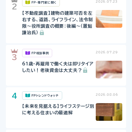
2026.07.23
FP・専門家に聞く
【不動産調査】建物の建築可否を左
右する、道路、ライフライン、法令制
限～役所調査の概要：後編～（置鮎
謙治氏）
2026.07.29
FP相談事例
61歳・再雇用で働く夫は即リタイア
したい！老後資金は大丈夫？
2026.08.06
FPトレンドウォッチ
【未来を見据える】ライフステージ別
に考える住まいの最適解