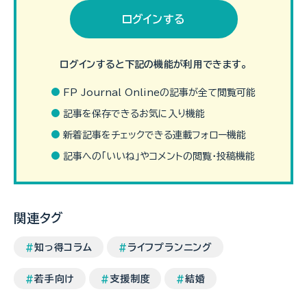
ログインする
ログインすると下記の機能が利用できます。
FP Journal Onlineの記事が全て閲覧可能
記事を保存できるお気に入り機能
教育資金を準備する方法には、学資保険やNISAなど、いくつかの
新着記事をチェックできる連載フォロー機能
選択肢があります。それぞれに特徴があり、目的やリスクの考え方
によって適した方法が異なります。教育資金の準備方法として学資
記事への「いいね」やコメントの閲覧・投稿機能
保…（続きを読む）
関連タグ
知っ得コラム
ライフプランニング
若手向け
支援制度
結婚