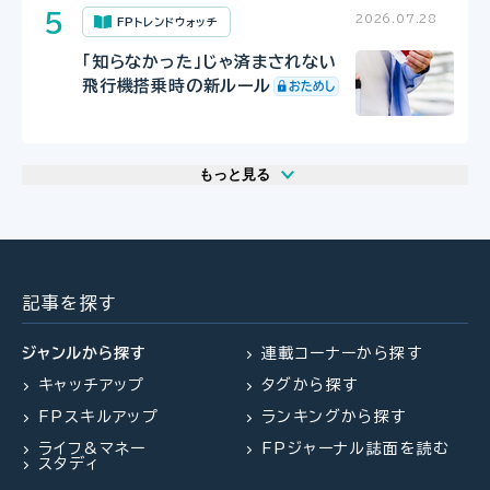
2026.07.28
FPトレンドウォッチ
「知らなかった」じゃ済まされない
飛行機搭乗時の新ルール
もっと見る
2026.07.29
2026.07.30
2026.07.31
FP相談事例
FP・専門家に聞く
FPトレンドウォッチ
61歳・再雇用で働く夫は即リタイア
【事業承継】親族内承継のポイント
マンション関連法の改正で建て替
したい！老後資金は大丈夫？
と株価評価・特例措置の行方(山田
え・リノベがより円滑に
記事を探す
&パートナーズ 宇田川氏、金沢
氏、西内氏)
ジャンルから探す
連載コーナーから探す
キャッチアップ
タグから探す
2026.07.23
2026.07.30
FP・専門家に聞く
FPトレンドウォッチ
FPスキルアップ
ランキングから探す
2026.07.27
FPトレンドウォッチ
【不動産調査】建物の建築可否を左
マンション関連法の改正で決議ルー
ライフ&マネー
FPジャーナル誌面を読む
右する、道路、ライフライン、法令制
ルが大幅変更
夏休み中の子どものランチ、負担を
スタディ
限～役所調査の概要：後編～（置鮎
減らすポイントは？