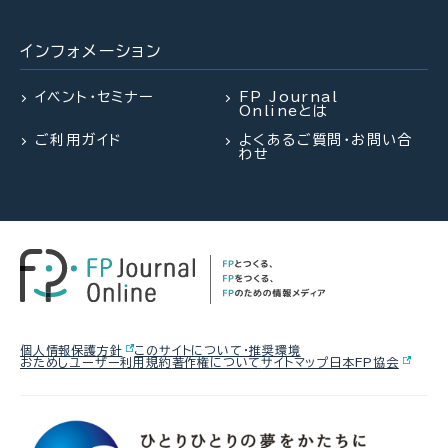
謙治氏）
インフォメーション
2026.08.03
FPトレンドウォッチ
2026.07.28
2026.07.28
FPトレンドウォッチ
FP・専門家に聞く
熱中症や水辺の事故……夏のアク
イベント・セミナー
FP Journal
Onlineとは
シデントに民間保険は使えるの
「知らなかった」じゃ済まされない
【資産形成】資産運用、正しくできて
か？
ご利用ガイド
よくあるご質問・お問い合
飛行機搭乗時の新ルール
いますか？（平井美穂氏）
わせ
2026.07.29
FP相談事例
2026.07.28
2026.07.30
FP・専門家に聞く
FPトレンドウォッチ
61歳・再雇用で働く夫は即リタイア
【資産形成】資産運用、正しくできて
マンション関連法の改正で決議ルー
したい！老後資金は大丈夫？
いますか？（平井美穂氏）
ルが大幅変更
2026.08.05
FPトレンドウォッチ
個人情報保護方針
このサイトについて・推奨環境
おためしユーザー利用規約
著作権について
サイトマップ
日本FP協会
2026.07.30
2026.07.28
FP・専門家に聞く
FPトレンドウォッチ
【価値観を知る】戸建てVS.マンシ
【事業承継】親族内承継のポイント
「知らなかった」じゃ済まされない
ョン 5つのポイントで探る最適解
と株価評価・特例措置の行方(山田
飛行機搭乗時の新ルール