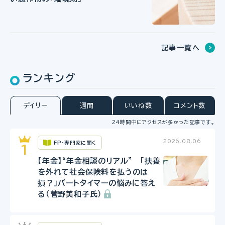
記事一覧へ
ランキング
デイリー
週間
いいね数
コメント数
24時間中にアクセスが多かった記事です。
2026.08.06
FP・専門家に聞く
【年金】“年金相談のリアル” 「扶養
を外れて社会保険料を払うのは
損？」パートタイマーの悩みに答え
る（菅野美和子氏）