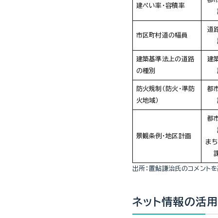
建ぺい率・容積率
道
市区町村道の幅員
建築基準法上の道路
建
の種別
防火規制（防火・準防
都
火地域）
都
景観条例・地区計画
まち
出所：置鮎謙治氏のコメントを
ネット情報の活用