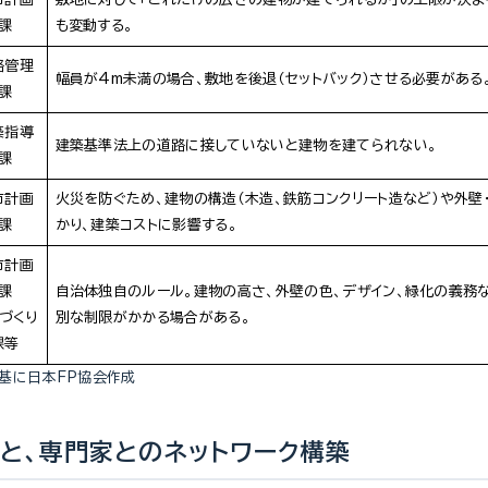
課
も変動する。
路管理
幅員が4m未満の場合、敷地を後退（セットバック）させる必要がある
課
築指導
建築基準法上の道路に接していないと建物を建てられない。
課
市計画
火災を防ぐため、建物の構造（木造、鉄筋コンクリート造など）や外壁
課
かり、建築コストに影響する。
市計画
課
自治体独自のルール。建物の高さ、外壁の色、デザイン、緑化の義務
づくり
別な制限がかかる場合がある。
課等
基に日本FP協会作成
と、専門家とのネットワーク構築