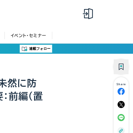
イベント・セミナー
連載フォロー
を未然に防
Share
：前編（置