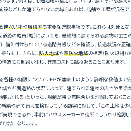
あります。例えば、用途地域の指定によっては、建てられる建物
施設などしか建てられない地域もあれば、店舗や工場が混在で
る
建ぺい率
や
容積率
も重要な確認事項です。これらは対象とな
面道路の幅員（幅）によっても、最終的に建てられる建物の広さ
所に備え付けられている道路台帳などを確認し、接道状況を正
持ちます。さらに、
防火地域
や
準防火地域
の指定（防火規制）
の構造にも制約が生じ、建築コストに跳ね返ることもあります。
る各種の制限について、FPが建築士のように詳細な数値まで
途地域や前面道路の状況によって、建てられる建物の広さや用途
制限される」といった、規制が持つ意味合いを理解しておくこと
の新築や建て替えを検討している顧客に対して、「この土地は少
が実現できるか、事前にハウスメーカーや役所にしっかり確認し
が可能になります。