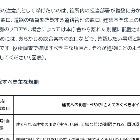
の注意点として挙げたいのは、役所内の担当部署が複数に分か
窓口、道路の幅員を確認する道路管理の窓口、建築基準法上の
別のフロアや、場合によっては本庁舎から離れた別館に配置され
めには、あらかじめ総合案内の窓口などで、確認したい事項と
です。役所調査で確認すべき主な項目と、それが建物にどのよ
してください（図表）。
認すべき主な規制
主な
建物への影響・FPが押さえておくべきポイ
管窓口
市計画
建てられる建物の用途（住宅、店舗、工場など）が制限される。周辺環
課
市計画
敷地に対して「どれだけの広さの建物が建てられるか」の上限が決ま