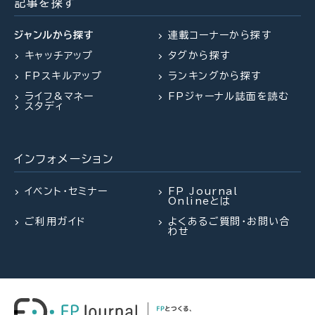
したい！老後資金は大丈夫？
と株価評価・特例措置の行方(山田
え・リノベがより円滑に
記事を探す
&パートナーズ 宇田川氏、金沢
氏、西内氏)
ジャンルから探す
連載コーナーから探す
キャッチアップ
タグから探す
2026.07.23
2026.07.30
FP・専門家に聞く
FPトレンドウォッチ
FPスキルアップ
ランキングから探す
2026.07.27
FPトレンドウォッチ
【不動産調査】建物の建築可否を左
マンション関連法の改正で決議ルー
ライフ&マネー
FPジャーナル誌面を読む
右する、道路、ライフライン、法令制
ルが大幅変更
夏休み中の子どものランチ、負担を
スタディ
限～役所調査の概要：後編～（置鮎
減らすポイントは？
謙治氏）
インフォメーション
2026.08.03
FPトレンドウォッチ
2026.07.28
2026.07.28
FPトレンドウォッチ
FP・専門家に聞く
熱中症や水辺の事故……夏のアク
イベント・セミナー
FP Journal
Onlineとは
シデントに民間保険は使えるの
「知らなかった」じゃ済まされない
【資産形成】資産運用、正しくできて
か？
ご利用ガイド
よくあるご質問・お問い合
飛行機搭乗時の新ルール
いますか？（平井美穂氏）
わせ
2026.07.29
FP相談事例
2026.07.28
2026.07.30
FP・専門家に聞く
FPトレンドウォッチ
61歳・再雇用で働く夫は即リタイア
【資産形成】資産運用、正しくできて
マンション関連法の改正で決議ルー
したい！老後資金は大丈夫？