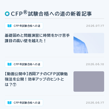
®
CFP
試験合格への道の新着記事
CFP
試験合格への道
2026.07.17
®
基礎固めと問題演習に時間をかけ苦手
課目の高い壁を越えた！
CFP
試験合格への道
2026.06.18
®
【動画公開中】西岡アナのCFP試験勉
強法を公開！効率アップのヒントと
は？⑦
CFP
試験合格への道
2026.06.17
®