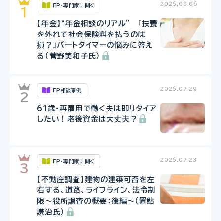
2026.08.06
FP・専門家に聞く
【年金】“年金相談のリアル” 「扶養
を外れて社会保険料を払うのは
損？」パートタイマーの悩みに答え
る（菅野美和子氏）
2026.07.29
FP相談事例
61歳・再雇用で働く夫は即リタイア
したい！老後資金は大丈夫？
2026.07.23
FP・専門家に聞く
【不動産調査】建物の建築可否を左
右する、道路、ライフライン、法令制
限～役所調査の概要：後編～（置鮎
謙治氏）