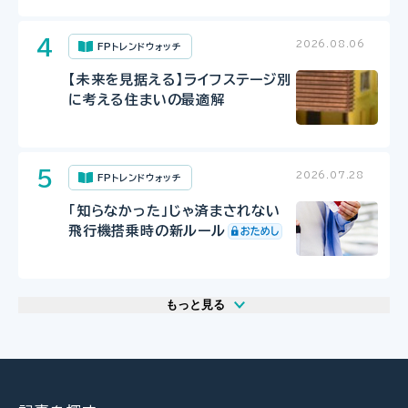
2026.08.06
FPトレンドウォッチ
【未来を見据える】ライフステージ別
に考える住まいの最適解
2026.07.28
FPトレンドウォッチ
「知らなかった」じゃ済まされない
飛行機搭乗時の新ルール
もっと見る
2026.07.29
2026.07.30
2026.07.31
FP相談事例
FP・専門家に聞く
FPトレンドウォッチ
61歳・再雇用で働く夫は即リタイア
【事業承継】親族内承継のポイント
マンション関連法の改正で建て替