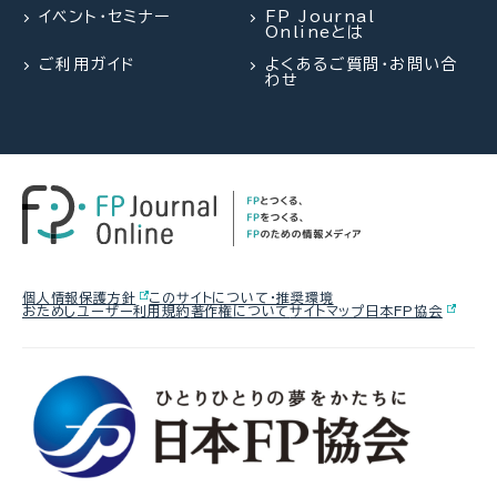
FP・専門家に聞く
【不動産調査】建物の建築可否を左
熱中症や水辺の事故……夏のアク
イベント・セミナー
FP Journal
Onlineとは
右する、道路、ライフライン、法令制
シデントに民間保険は使えるの
【資産形成】資産運用、正しくできて
限～役所調査の概要：後編～（置鮎
か？
ご利用ガイド
よくあるご質問・お問い合
いますか？（平井美穂氏）
わせ
謙治氏）
2026.07.29
FP相談事例
2026.08.03
2026.07.30
FPトレンドウォッチ
FPトレンドウォッチ
61歳・再雇用で働く夫は即リタイア
熱中症や水辺の事故……夏のアク
マンション関連法の改正で決議ルー
したい！老後資金は大丈夫？
シデントに民間保険は使えるの
ルが大幅変更
か？
2026.08.05
FPトレンドウォッチ
個人情報保護方針
このサイトについて・推奨環境
おためしユーザー利用規約
著作権について
サイトマップ
日本FP協会
2026.07.28
FPトレンドウォッチ
2026.08.06
FP・専門家に聞く
【価値観を知る】戸建てVS.マンシ
「知らなかった」じゃ済まされない
ョン 5つのポイントで探る最適解
【年金】“年金相談のリアル” 「扶養
飛行機搭乗時の新ルール
を外れて社会保険料を払うのは
損？」パートタイマーの悩みに答え
る（菅野美和子氏）