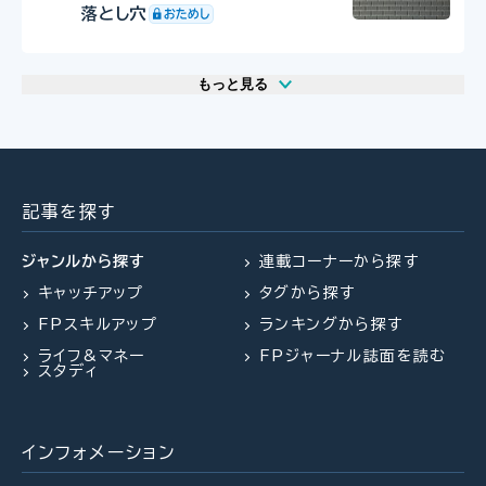
落とし穴
もっと見る
2026.07.29
2026.07.30
2026.07.31
FP相談事例
FP・専門家に聞く
FPトレンドウォッチ
61歳・再雇用で働く夫は即リタイア
【事業承継】親族内承継のポイント
マンション関連法の改正で建て替
したい！老後資金は大丈夫？
と株価評価・特例措置の行方(山田
え・リノベがより円滑に
記事を探す
&パートナーズ 宇田川氏、金沢
氏、西内氏)
ジャンルから探す
連載コーナーから探す
キャッチアップ
タグから探す
2026.07.28
2026.07.30
FPトレンドウォッチ
FPトレンドウォッチ
FPスキルアップ
ランキングから探す
2026.07.27
FPトレンドウォッチ
「知らなかった」じゃ済まされない
マンション関連法の改正で決議ルー
ライフ&マネー
FPジャーナル誌面を読む
飛行機搭乗時の新ルール
ルが大幅変更
夏休み中の子どものランチ、負担を
スタディ
減らすポイントは？
インフォメーション
2026.07.23
2026.08.03
FP・専門家に聞く
FPトレンドウォッチ
2026.07.28