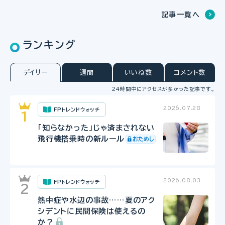
記事一覧へ
ランキング
デイリー
週間
いいね数
コメント数
24時間中にアクセスが多かった記事です。
2026.07.28
FPトレンドウォッチ
「知らなかった」じゃ済まされない
飛行機搭乗時の新ルール
2026.08.03
FPトレンドウォッチ
熱中症や水辺の事故……夏のアク
シデントに民間保険は使えるの
か？