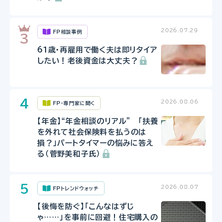
2026.07.29
FP相談事例
61歳・再雇用で働く夫は即リタイア
したい！老後資金は大丈夫？
2026.08.06
FP・専門家に聞く
【年金】“年金相談のリアル” 「扶養
を外れて社会保険料を払うのは
損？」パートタイマーの悩みに答え
る（菅野美和子氏）
2026.08.07
FPトレンドウォッチ
【後悔を防ぐ】「こんなはずじ
ゃ……」を事前に回避！住宅購入の