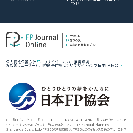
わせ
謙治氏）
2026.07.29
FP相談事例
2026.08.03
2026.07.30
FPトレンドウォッチ
FPトレンドウォッチ
61歳・再雇用で働く夫は即リタイア
熱中症や水辺の事故……夏のアク
マンション関連法の改正で決議ルー
したい！老後資金は大丈夫？
シデントに民間保険は使えるの
ルが大幅変更
か？
2026.08.05
FPトレンドウォッチ
個人情報保護方針
このサイトについて・推奨環境
おためしユーザー利用規約
著作権について
サイトマップ
日本FP協会
2026.07.28
FPトレンドウォッチ
2026.08.06
FP・専門家に聞く
【価値観を知る】戸建てVS.マンシ
「知らなかった」じゃ済まされない
ョン 5つのポイントで探る最適解
【年金】“年金相談のリアル” 「扶養
飛行機搭乗時の新ルール
を外れて社会保険料を払うのは
損？」パートタイマーの悩みに答え
る（菅野美和子氏）
®
®
®
CFP
ロゴマーク、CFP
、CERTIFIED FINANCIAL PLANNER
、およびサーティファ
®
イド ファイナンシャル プランナー
は、米国外においてはFinancial Planning
Standards Board Ltd.(FPSB)の登録商標で、FPSBとのライセンス契約の下に、日本国