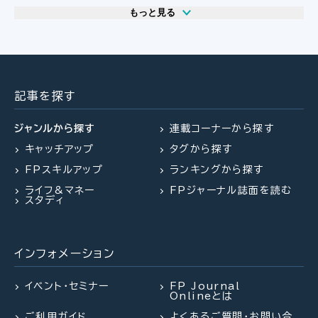
もっと見る
2026.07.29
2026.07.30
2026.07.31
FP相談事例
FP・専門家に聞く
FPトレンドウォッチ
61歳・再雇用で働く夫は即リタイア
【事業承継】親族内承継のポイント
マンション関連法の改正で建て替
したい！老後資金は大丈夫？
と株価評価・特例措置の行方(山田
え・リノベがより円滑に
記事を探す
&パートナーズ 宇田川氏、金沢
氏、西内氏)
ジャンルから探す
連載コーナーから探す
キャッチアップ
タグから探す
2026.07.28
2026.07.30
FPトレンドウォッチ
FPトレンドウォッチ
FPスキルアップ
ランキングから探す
2026.07.27
FPトレンドウォッチ
「知らなかった」じゃ済まされない
マンション関連法の改正で決議ルー
ライフ&マネー
FPジャーナル誌面を読む
飛行機搭乗時の新ルール
ルが大幅変更
夏休み中の子どものランチ、負担を
スタディ
減らすポイントは？
インフォメーション
2026.07.23
2026.08.03
FP・専門家に聞く
FPトレンドウォッチ
2026.07.28
FP・専門家に聞く
【不動産調査】建物の建築可否を左
熱中症や水辺の事故……夏のアク
イベント・セミナー
FP Journal
Onlineとは
右する、道路、ライフライン、法令制
シデントに民間保険は使えるの
【資産形成】資産運用、正しくできて
限～役所調査の概要：後編～（置鮎
か？
ご利用ガイド
よくあるご質問・お問い合
いますか？（平井美穂氏）