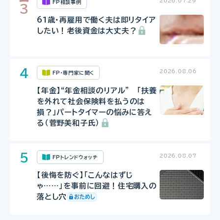
2026.07.29
FP相談事例
61歳・再雇用で働く夫は即リタイア
したい！老後資金は大丈夫？
2026.08.06
FP・専門家に聞く
【年金】“年金相談のリアル” 「扶養
を外れて社会保険料を払うのは
損？」パートタイマーの悩みに答え
る（菅野美和子氏）
2026.08.07
FPトレンドウォッチ
【後悔を防ぐ】「こんなはずじ
ゃ……」を事前に回避！住宅購入の
落とし穴