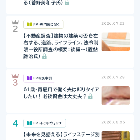
る（菅野美和子氏）
2026.07.23
FP・専門家に聞く
【不動産調査】建物の建築可否を左
右する、道路、ライフライン、法令制
限～役所調査の概要：後編～（置鮎
謙治氏）
2026.07.29
FP相談事例
61歳・再雇用で働く夫は即リタイア
したい！老後資金は大丈夫？
2026.08.06
FPトレンドウォッチ
【未来を見据える】ライフステージ別