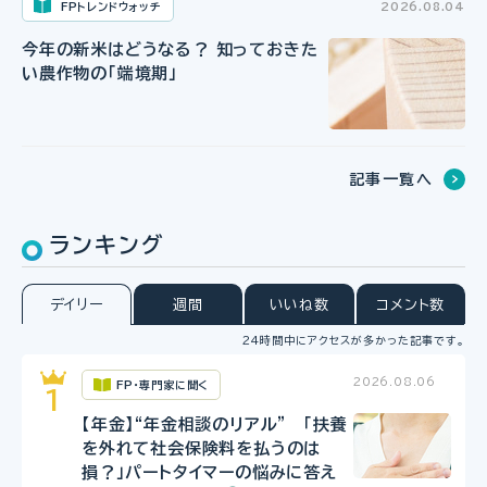
FPトレンドウォッチ
2026.08.04
今年の新米はどうなる？ 知っておきた
い農作物の「端境期」
記事一覧へ
ランキング
デイリー
週間
いいね数
コメント数
24時間中にアクセスが多かった記事です。
2026.08.06
FP・専門家に聞く
【年金】“年金相談のリアル” 「扶養
を外れて社会保険料を払うのは
損？」パートタイマーの悩みに答え