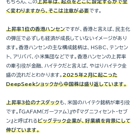
もちろん、この
上昇率は、起点をどこに設定するかで全
く変わりますから、そこは注意が必要
です。
上昇率１位の香港ハンセン
ですが、香港と言えば、民主化
の弾圧で必ずしも経済が成長していないイメージがあり
ます。香港ハンセンの主な構成銘柄は、HSBC、テンセン
ト、アリババ、小米集団などです。香港ハンセンの上昇率
の牽引役が金融、ハイテクだと言えば、やはりハイテク全
盛の流れだとわかります。
2025年2月に起こった
DeepSeekショックから中国株は盛り返しています。
上昇率3位のナスダック
も、米国のハイテク銘柄が牽引役
です。『GAFAM（ガーファム）』や『マグニフィセント・セブ
ン』と呼ばれる
ビッグテック企業が、好業績を背景にして
伸びています。