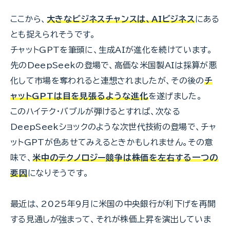
ここから、
大きなビジネスチャンスは、AIビジネス
にある
とも捉えられそうです。
チャットGPTを筆頭に、生成AIが進化を続けています。
先のDeepSeekの登場で、高価な米国製AIは採算が悪
化して市場を奪われると連想されましたが、その後の
チ
ャットGPTは目を見張るような進化
を遂げました。
このハイテク・バブルが弾けるとすれば、次なる
DeepSeekショックのような次世代技術の登場で、チャ
ットGPTが色あせてみえるときかもしれません。その意
味で、
米中のテクノロジー競争は株価を左右する一つの
要因
になりそうです。
最近は、2025年9月に米国の中央銀行が利下げを再開
する見通しが強まって、それが株価上昇を演出していま