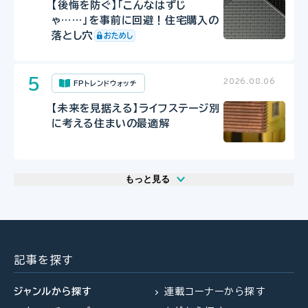
【後悔を防ぐ】「こんなはずじ
ゃ……」を事前に回避！住宅購入の
落とし穴
2026.08.06
FPトレンドウォッチ
【未来を見据える】ライフステージ別
に考える住まいの最適解
もっと見る
2026.08.06
2026.07.29
2026.07.29
FP・専門家に聞く
FP相談事例
FP相談事例
【年金】“年金相談のリアル” 「扶養
61歳・再雇用で働く夫は即リタイア
61歳・再雇用で働く夫は即リタイア
を外れて社会保険料を払うのは
したい！老後資金は大丈夫？
したい！老後資金は大丈夫？
記事を探す
損？」パートタイマーの悩みに答え
る（菅野美和子氏）
ジャンルから探す
連載コーナーから探す