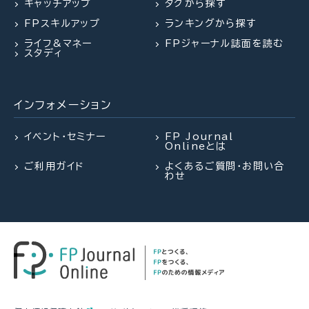
キャッチアップ
タグから探す
2026.08.06
2026.07.31
FP・専門家に聞く
FPトレンドウォッチ
FPスキルアップ
ランキングから探す
2026.07.29
FP相談事例
【年金】“年金相談のリアル” 「扶養
マンション関連法の改正で建て替
ライフ&マネー
FPジャーナル誌面を読む
を外れて社会保険料を払うのは
え・リノベがより円滑に
61歳・再雇用で働く夫は即リタイア
スタディ
損？」パートタイマーの悩みに答え
したい！老後資金は大丈夫？
る（菅野美和子氏）
インフォメーション
2026.08.05
FPトレンドウォッチ
2026.07.28
2026.08.03
FPトレンドウォッチ
FPトレンドウォッチ
【価値観を知る】戸建てVS.マンシ
イベント・セミナー
FP Journal
Onlineとは
ョン 5つのポイントで探る最適解
「知らなかった」じゃ済まされない
熱中症や水辺の事故……夏のアク
ご利用ガイド
よくあるご質問・お問い合
飛行機搭乗時の新ルール
シデントに民間保険は使えるの
わせ
か？
2026.07.27
FPトレンドウォッチ
2026.08.03
FPトレンドウォッチ
2026.07.28
FPトレンドウォッチ
夏休み中の子どものランチ、負担を
熱中症や水辺の事故……夏のアク
減らすポイントは？
「知らなかった」じゃ済まされない
シデントに民間保険は使えるの
飛行機搭乗時の新ルール
か？
2026.08.06