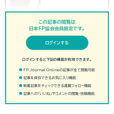
この記事の閲覧は
日本FP協会会員限定です。
ログインする
ログインすると下記の機能が利用できます。
FP Journal Onlineの記事が全て閲覧可能
記事を保存できるお気に入り機能
本業の傍らFPの資格を取得し、副業でFPとして活動する人が増え
新着記事をチェックできる連載フォロー機能
ています。投資人口の増加や節約志向の高まりなどで、FPが活躍
できる場は広がりを見せています。副業としてFPを始める…（続き
記事への「いいね」やコメントの閲覧・投稿機能
を読む）