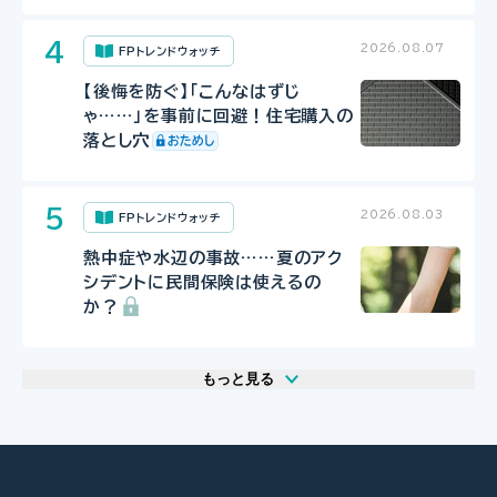
2026.08.07
FPトレンドウォッチ
【後悔を防ぐ】「こんなはずじ
ゃ……」を事前に回避！住宅購入の
落とし穴
2026.08.03
FPトレンドウォッチ
熱中症や水辺の事故……夏のアク
シデントに民間保険は使えるの
か？
もっと見る
2026.08.06
2026.07.29
2026.07.29
FP・専門家に聞く
FP相談事例
FP相談事例
【年金】“年金相談のリアル” 「扶養
61歳・再雇用で働く夫は即リタイア
61歳・再雇用で働く夫は即リタイア