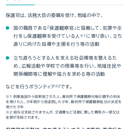
保護司は、法務大臣の委嘱を受け、地域の中で、
国の職員である「保護観察官」と協働して、犯罪や⾮
⾏をし保護観察を受けている⼈
に寄り添い、⽴ち
※1
直りに向けた指導や⽀援を⾏う等の活動
⽴ち直ろうとする人を支える社会環境を整えるた
め、広報活動や学校での授業等を行い、地域住民や
関係機関等に理解や協⼒を求める等の活動
などを行うボランティア
※2
です。
※1 刑事施設から仮釈放された人、裁判所で保護観察付執行猶予の判決
を受けた人、少年院から仮退院した少年、裁判所で保護観察処分の決定を
受けた少年
※2 給与は支給されませんが、交通費など活動に要した費用の一部又は
全部が支給されます。