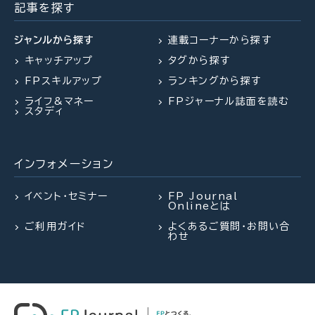
を外れて社会保険料を払うのは
したい！老後資金は大丈夫？
したい！老後資金は大丈夫？
記事を探す
損？」パートタイマーの悩みに答え
る（菅野美和子氏）
ジャンルから探す
連載コーナーから探す
キャッチアップ
タグから探す
2026.08.06
2026.07.31
FP・専門家に聞く
FPトレンドウォッチ
FPスキルアップ
ランキングから探す
2026.07.29
FP相談事例
【年金】“年金相談のリアル” 「扶養
マンション関連法の改正で建て替
ライフ&マネー
FPジャーナル誌面を読む
を外れて社会保険料を払うのは
え・リノベがより円滑に
61歳・再雇用で働く夫は即リタイア
スタディ
損？」パートタイマーの悩みに答え
したい！老後資金は大丈夫？
る（菅野美和子氏）
インフォメーション
2026.08.05
FPトレンドウォッチ
2026.07.28
2026.08.03
FPトレンドウォッチ
FPトレンドウォッチ
【価値観を知る】戸建てVS.マンシ
イベント・セミナー
FP Journal
Onlineとは
ョン 5つのポイントで探る最適解
「知らなかった」じゃ済まされない
熱中症や水辺の事故……夏のアク
ご利用ガイド
よくあるご質問・お問い合
飛行機搭乗時の新ルール
シデントに民間保険は使えるの
わせ
か？
2026.07.27
FPトレンドウォッチ
2026.08.03
FPトレンドウォッチ
2026.07.28
FPトレンドウォッチ
夏休み中の子どものランチ、負担を
熱中症や水辺の事故……夏のアク
減らすポイントは？