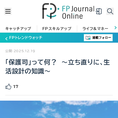
キャッチアップ
FPスキルアップ
ライフ&マネー
連載フォロー
FPトレンドウォッチ
公開：2025.12.19
「保護司」って何？ ～立ち直りに、生
活設計の知識～
17