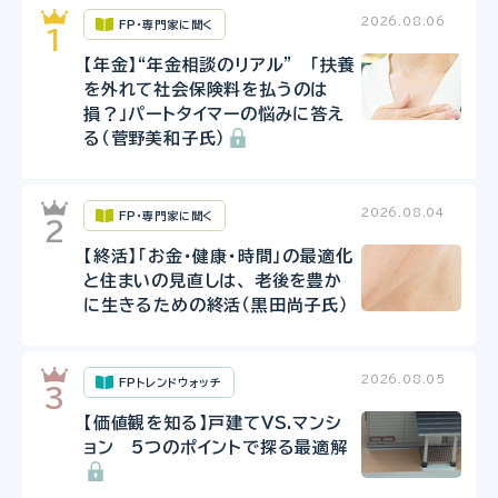
2026.08.06
FP・専門家に聞く
【年金】“年金相談のリアル” 「扶養
を外れて社会保険料を払うのは
損？」パートタイマーの悩みに答え
る（菅野美和子氏）
2026.08.04
FP・専門家に聞く
【終活】「お金・健康・時間」の最適化
と住まいの見直しは、 老後を豊か
に生きるための終活（黒田尚子氏）
2026.08.05
FPトレンドウォッチ
【価値観を知る】戸建てVS.マンシ
ョン 5つのポイントで探る最適解