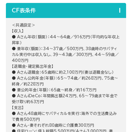
CF表条件
＜共通設定＞
【収入】
● Aさん年収（額面）：44～64歳／916万円（平均的な年収上
昇率）
● 妻年収（額面）：34～37歳／500万円、38歳時のサバティ
カル実行中は収入なし、39～43歳／300万円、44～59歳／
400万円
【退職金・確定拠出年金】
● Aさん退職金：65歳時に約2,100万円（妻は退職金なし）
● Aさん公的年金（年額）：65～74歳／約268万円、75歳～
終身／約228万円
● 妻公的年金（年額）：65歳～終身／約167万円
● AさんiDeCo：年間拠出額24万円、65～79歳まで年金で
受け取り約63万円
【支出】
● Aさん48歳時にサバティカルを実行：海外での生活費込み
で費用500万円
● Aさん・妻それぞれ80歳時に介護費300万円
● 住宅ローン：借入総額5,500万円（Aさん3,000万円、妻