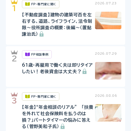
2026.07.23
FP・専門家に聞く
【不動産調査】建物の建築可否を左
右する、道路、ライフライン、法令制
限～役所調査の概要：後編～（置鮎
謙治氏）
2026.07.29
FP相談事例
61歳・再雇用で働く夫は即リタイア
したい！老後資金は大丈夫？
2026.08.06
FP・専門家に聞く
【年金】“年金相談のリアル” 「扶養
を外れて社会保険料を払うのは
損？」パートタイマーの悩みに答え
る（菅野美和子氏）