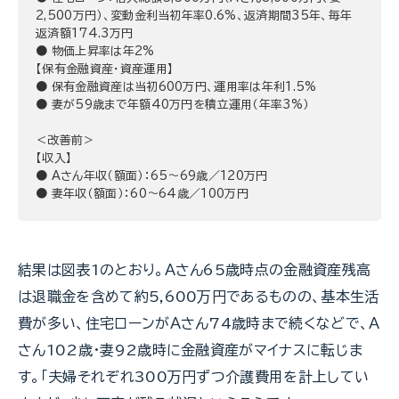
2,500万円）、変動金利当初年率0.6%、返済期間35年、毎年
返済額174.3万円
● 物価上昇率は年2%
【保有金融資産・資産運用】
● 保有金融資産は当初600万円、運用率は年利1.5%
● 妻が59歳まで年額40万円を積立運用（年率3%）
＜改善前＞
【収入】
● Aさん年収（額面）：65～69歳／120万円
● 妻年収（額面）：60～64歳／100万円
結果は図表1のとおり。Ａさん65歳時点の金融資産残高
は退職金を含めて約5,600万円であるものの、基本生活
費が多い、住宅ローンがＡさん74歳時まで続くなどで、Ａ
さん102歳・妻92歳時に金融資産がマイナスに転じま
す。「夫婦それぞれ300万円ずつ介護費用を計上してい