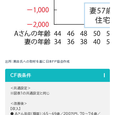
出所：黒田氏への取材を基に日本FP協会作成
CF表条件
＜共通設定＞
※図表1の共通設定と同じ
＜改善後＞
【収入】
● Aさん年収（額面）：65～69歳／200万円、70～74歳／