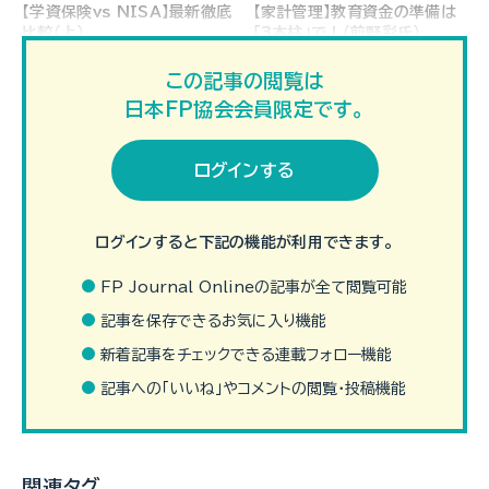
【学資保険vs NISA】最新徹底
【家計管理】教育資金の準備は
比較（上）
「3本柱」で！（前野彩氏）
この記事の閲覧は
日本FP協会会員限定です。
ログインする
海外移住・長期滞在の資金計画
ライフステージ別「お金の不安」
～ビザ・税制・保険を総まとめ
解消策 ～30代編～
ログインすると下記の機能が利用できます。
（上）
FP Journal Onlineの記事が全て閲覧可能
記事を保存できるお気に入り機能
新着記事をチェックできる連載フォロー機能
記事への「いいね」やコメントの閲覧・投稿機能
共働きなのになぜ貯まらな
「育児・介護休業法」の改正で働
い？ 夫婦の家計見直しポイン
き方はどう変わる？
ト
関連タグ