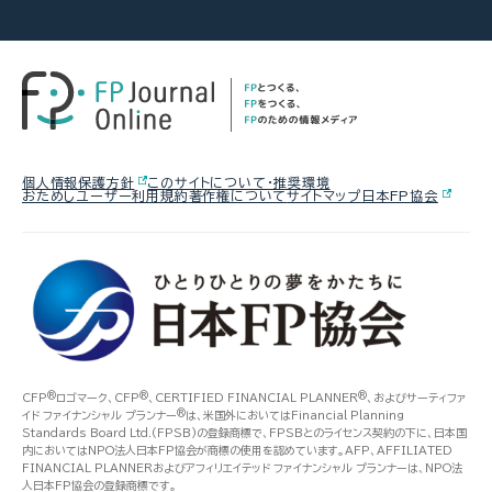
2026.07.29
FP相談事例
2026.08.03
2026.07.30
FPトレンドウォッチ
FPトレンドウォッチ
61歳・再雇用で働く夫は即リタイア
熱中症や水辺の事故……夏のアク
マンション関連法の改正で決議ルー
したい！老後資金は大丈夫？
シデントに民間保険は使えるの
ルが大幅変更
か？
2026.08.05
FPトレンドウォッチ
個人情報保護方針
このサイトについて・推奨環境
おためしユーザー利用規約
著作権について
サイトマップ
日本FP協会
2026.07.28
FPトレンドウォッチ
2026.08.06
FP・専門家に聞く
【価値観を知る】戸建てVS.マンシ
「知らなかった」じゃ済まされない
ョン 5つのポイントで探る最適解
【年金】“年金相談のリアル” 「扶養
飛行機搭乗時の新ルール
を外れて社会保険料を払うのは
損？」パートタイマーの悩みに答え
る（菅野美和子氏）
®
®
®
CFP
ロゴマーク、CFP
、CERTIFIED FINANCIAL PLANNER
、およびサーティファ
®
イド ファイナンシャル プランナー
は、米国外においてはFinancial Planning
Standards Board Ltd.(FPSB)の登録商標で、FPSBとのライセンス契約の下に、日本国
内においてはNPO法人日本FP協会が商標の使用を認めています。AFP、AFFILIATED
FINANCIAL PLANNERおよびアフィリエイテッド ファイナンシャル プランナーは、NPO法
人日本FP協会の登録商標です。