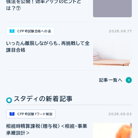
強法を公開！効率アップのヒントと
は？⑦
CFP
試験合格への道
2026.06.17
®
いったん離脱しながらも、再挑戦して全
課目合格
記事一覧へ
スタディの新着記事
CFP
試験１ワード解説
2026.08.03
®
相続時精算課税（贈与税）＜相続・事業
承継設計＞