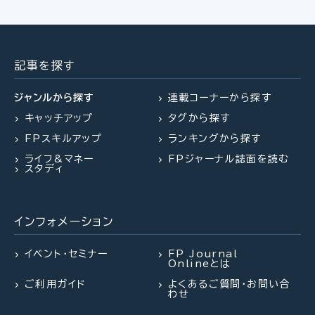
2026.07.29
2026.07.30
2026.07.31
FP相談事例
FP・専門家に聞く
FPトレンドウォッチ
61歳・再雇用で働く夫は即リタイア
【事業承継】親族内承継のポイント
マンション関連法の改正で建て替
したい！老後資金は大丈夫？
と株価評価・特例措置の行方(山田
え・リノベがより円滑に
記事を探す
&パートナーズ 宇田川氏、金沢
氏、西内氏)
ジャンルから探す
連載コーナーから探す
キャッチアップ
タグから探す
2026.07.28
2026.07.30
FPトレンドウォッチ
FPトレンドウォッチ
FPスキルアップ
ランキングから探す
2026.07.27
FPトレンドウォッチ
「知らなかった」じゃ済まされない
マンション関連法の改正で決議ルー
ライフ&マネー
FPジャーナル誌面を読む
飛行機搭乗時の新ルール
ルが大幅変更
夏休み中の子どものランチ、負担を
スタディ
減らすポイントは？
インフォメーション
2026.07.23
2026.08.03
FP・専門家に聞く
FPトレンドウォッチ
2026.07.28
FP・専門家に聞く
【不動産調査】建物の建築可否を左
熱中症や水辺の事故……夏のアク
イベント・セミナー
FP Journal
Onlineとは
右する、道路、ライフライン、法令制
シデントに民間保険は使えるの
【資産形成】資産運用、正しくできて
限～役所調査の概要：後編～（置鮎
か？
ご利用ガイド
よくあるご質問・お問い合
いますか？（平井美穂氏）
わせ
謙治氏）