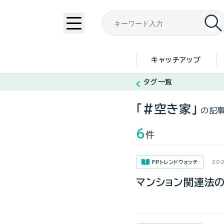
キャッチアップ
タグ一覧
「#空き家」
の記
6
件
FPトレンドウォッチ
202
マンション関連法