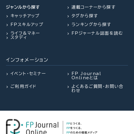
「知らなかった」じゃ済まされな
ション 5つのポイントで探る最
【終活】「お金・健康・時間」の最
ジャンルから探す
連載コーナーから探す
い 飛行機搭乗時の新ルール
適解
適化と住まいの見直しは、 老後
キャッチアップ
タグから探す
を豊かに生きるための終活（黒
FPスキルアップ
ランキングから探す
田尚子氏）
ライフ&マネー
FPジャーナル誌面を読む
スタディ
インフォメーション
イベント・セミナー
FP Journal
Onlineとは
ご利用ガイド
よくあるご質問・お問い合
わせ