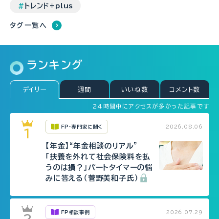
トレンド+plus
タグ一覧へ
ランキング
デイリー
週間
いいね数
コメント数
24時間中にアクセスが多かった記事です
FP・専門家に聞く
2026.08.06
【年金】“年金相談のリアル”
「扶養を外れて社会保険料を払
うのは損？」パートタイマーの悩
みに答える（菅野美和子氏）
FP相談事例
2026.07.29