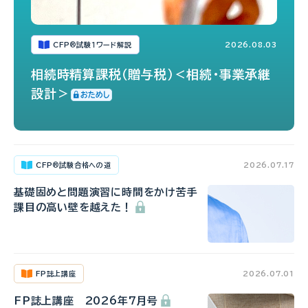
CFP
試験１ワード解説
2026.08.03
®
相続時精算課税（贈与税）＜相続・事業承継
設計＞
CFP
試験合格への道
2026.07.17
®
基礎固めと問題演習に時間をかけ苦手
課目の高い壁を越えた！
FP誌上講座
2026.07.01
FP誌上講座 2026年7月号