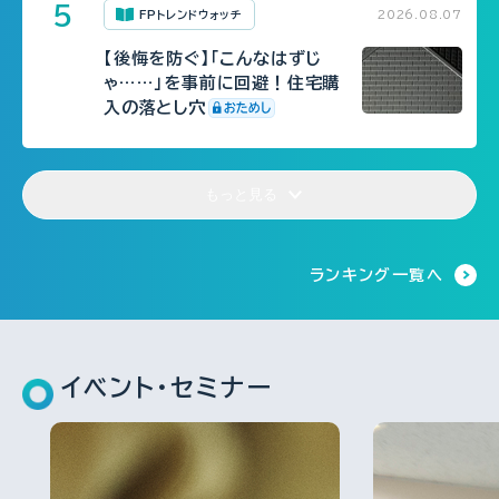
FPトレンドウォッチ
2026.08.07
【後悔を防ぐ】「こんなはずじ
ゃ……」を事前に回避！住宅購
入の落とし穴
もっと見る
FP相談事例
FP・専門家に聞く
FPトレンドウォッチ
ランキング一覧へ
2026.07.29
2026.07.30
2026.07.31
61歳・再雇用で働く夫は即リタ
【事業承継】親族内承継のポイン
マンション関連法の改正で建て
イアしたい！老後資金は大丈
トと株価評価・特例措置の行方
替え・リノベがより円滑に
夫？
(山田&パートナーズ 宇田川
イベント・セミナー
氏、金沢氏、西内氏)
FPトレンドウォッチ
2026.07.30
FP・専門家に聞く
2026.07.23
FPトレンドウォッチ
2026.07.27
マンション関連法の改正で決議
【不動産調査】建物の建築可否