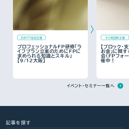
ルールが大幅変更
を左右する、道路、ライフライ
夏休み中の子どものランチ、負
ン、法令制限～役所調査の概
担を減らすポイントは？
要：後編～（置鮎謙治氏）
FPトレンドウォッチ
2026.08.03
FP・専門家に聞く
2026.07.28
FPトレンドウォッチ
2026.07.28
熱中症や水辺の事故……夏のア
日本FP協会主催
その他団体主催
クシデントに民間保険は使える
【資産形成】資産運用、正しくで
プロフェッショナルFP研修「ラ
【ブロック・
「知らなかった」じゃ済まされな
のか？
イフプラン立案のためにFPに
お金」に関す
きていますか？（平井美穂氏）
い 飛行機搭乗時の新ルール
求められる知識とスキル」
会（FPフォ
【9/12大阪】
催中！
FP相談事例
2026.07.29
FPトレンドウォッチ
2026.07.30
FP・専門家に聞く
2026.07.28
61歳・再雇用で働く夫は即リタ
イベント・セミナー一覧へ
イアしたい！老後資金は大丈
マンション関連法の改正で決議
【資産形成】資産運用、正しくで
夫？
ルールが大幅変更
きていますか？（平井美穂氏）
FPトレンドウォッチ
2026.08.05
FPトレンドウォッチ
2026.07.28
記事を探す
FP・専門家に聞く
2026.08.04
【価値観を知る】戸建てVS.マン